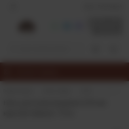
Вход
Регистрация
+7 913-798-3770
+7 953-791-9278
383-349-39-92
0
0
Каталог товаров
•
•
•
Главная страница
Каталог товаров
НИТКИ
Нить для кожи 
Нить для кожи вощеная 0,55 мм
круглая Galaces 110 м