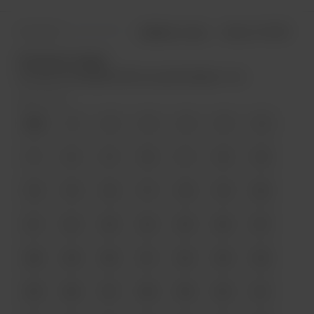
Отзывов: 0
Добавить отзыв
Артикул:
NS-006
Описание товара:
Нить для кожи вощеная 0,55 мм круглая Galaces 110 м
Цвет номер:
000
1
2
3
4
5
6
7
8
9
10
11
12
13
14
15
16
17
18
19
20
21
22
23
24
25
26
27
28
29
30
31
32
33
34
35
36
37
38
39
40
41