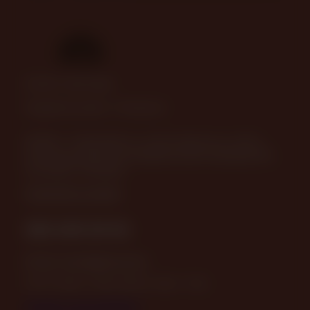
© 2025—2026 Пава
Разработка сайта
-
ITConstruct
630082, г. Новосибирск, ул. Дуси Ковальчук, д. 238, 2
этаж (вход в офисные помещения возле подъезда №5),
остановка "Плановая"
Посмотреть на карте
383-349-39-92
Email:
store@pava.pro
ПН-ПТ: 09:30 - 18:30 СБ, ВС: 10:00 - 17:00
Отзывы о нас на Флампе