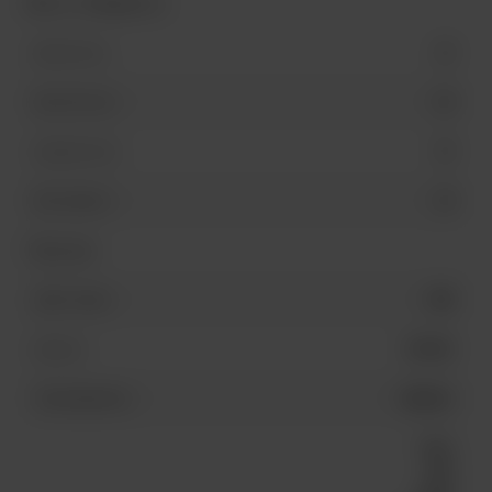
Вес и габариты
50
Длина (мм)
60
Высота (мм)
50
Ширина (мм)
45
Вес (грамм)
Прочие
000
Цвет номер
NS-006
Артикул
Galaces
Производитель
Нить
для