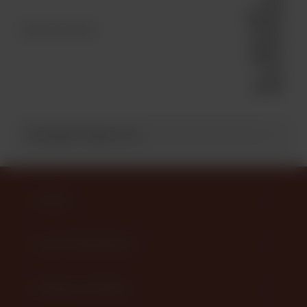
кожи
вощеная
0,55 мм
Элемент каталога
круглая
Galaces
110 м
[26499]
ПОХОЖИЕ ТОВАРЫ (8)
КАТАЛОГ
НАШИ ПРЕДЛОЖЕНИЯ
ПОМОЩЬ И СЕРВИСЫ