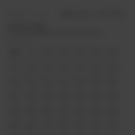
Отзывов: 0
Добавить отзыв
Артикул:
NS-065
Описание товара:
Нить для кожи вощеная 0,65 мм круглая Galaces 85 м
Цвет номер:
000
1
2
3
4
5
6
7
8
9
10
11
12
13
14
15
16
17
18
19
20
21
22
23
24
25
26
27
28
29
30
31
32
33
34
35
36
37
38
39
40
41