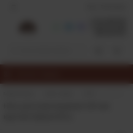
Вход
Регистрация
+7 913-798-3770
+7 953-791-9278
383-349-39-92
0
0
Каталог товаров
•
•
•
Главная страница
Каталог товаров
НИТКИ
Нить для кожи в
Нить для кожи вощеная 0,65 мм
круглая Galaces 85 м