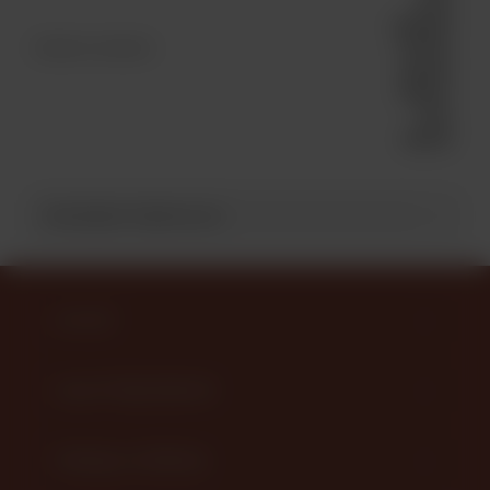
кожи
вощеная
0,65 мм
Элемент каталога
круглая
Galaces
85 м
[26513]
ПОХОЖИЕ ТОВАРЫ (8)
КАТАЛОГ
НАШИ ПРЕДЛОЖЕНИЯ
ПОМОЩЬ И СЕРВИСЫ