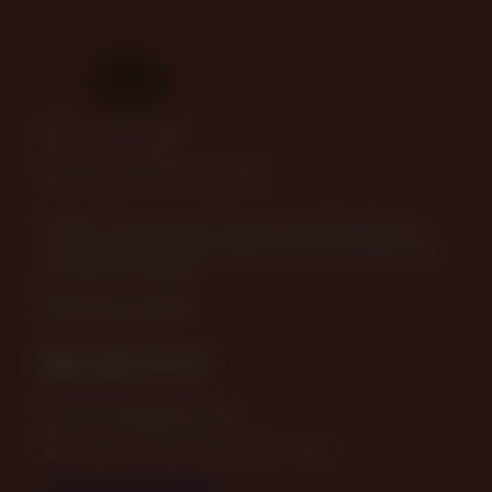
© 2025—2026 Пава
Разработка сайта
-
ITConstruct
630082, г. Новосибирск, ул. Дуси Ковальчук, д. 238, 2
этаж (вход в офисные помещения возле подъезда №5),
остановка "Плановая"
Посмотреть на карте
383-349-39-92
Email:
store@pava.pro
ПН-ПТ: 09:30 - 18:30 СБ, ВС: 10:00 - 17:00
Отзывы о нас на Флампе