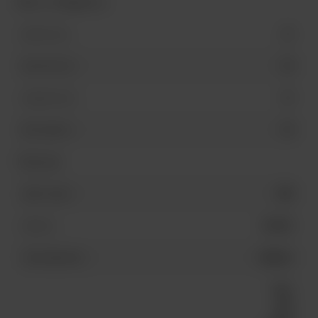
Вес и габариты
40
Длина (мм)
50
Высота (мм)
40
Ширина (мм)
50
Вес (грамм)
Прочие
000
Цвет номер
NS-065
Артикул
Galaces
Производитель
Нить
для