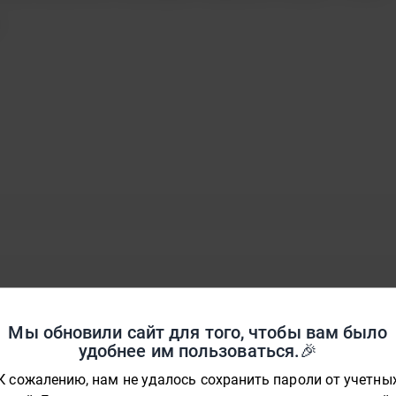
Мы обновили сайт для того, чтобы вам было
удобнее им пользоваться.
К сожалению, нам не удалось сохранить пароли от учетны