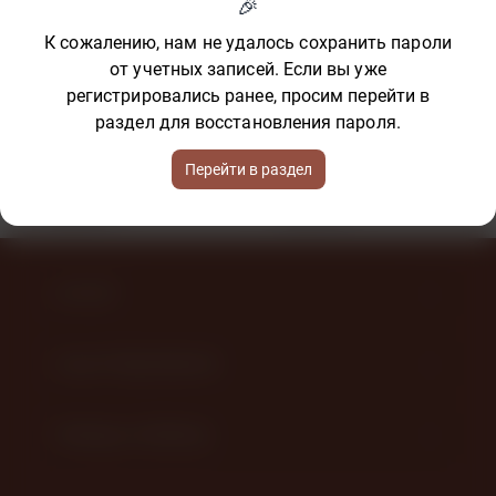
К сожалению, нам не удалось сохранить пароли
от учетных записей. Если вы уже
регистрировались ранее, просим перейти в
Кожа с ворсом КРС 2,2-2,4 мм
Кожа с ворсом КРС 1,0-1,2 мм
раздел для восстановления пароля.
Олень
Олень
87 ₽
В наличии
89 ₽
Нет в наличии
Перейти в раздел
Подробнее
Подробнее
КАТАЛОГ
НАШИ ПРЕДЛОЖЕНИЯ
ПОМОЩЬ И СЕРВИСЫ