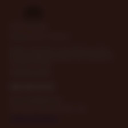
© 2025—2026 Пава
Разработка сайта
-
ITConstruct
630082, г. Новосибирск, ул. Дуси Ковальчук, д. 238, 2
этаж (вход в офисные помещения возле подъезда №5),
остановка "Плановая"
Посмотреть на карте
383-349-39-92
Email:
store@pava.pro
ПН-ПТ: 09:30 - 18:30 СБ, ВС: 10:00 - 17:00
Отзывы о нас на Флампе