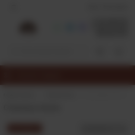
Вход
Регистрация
+7 913-798-3770
+7 953-791-9278
383-349-39-92
0
0
Каталог товаров
•
•
Главная страница
Страница поиска
Кожа с ворсом КРС Олень
Страница поиска
Фильтр