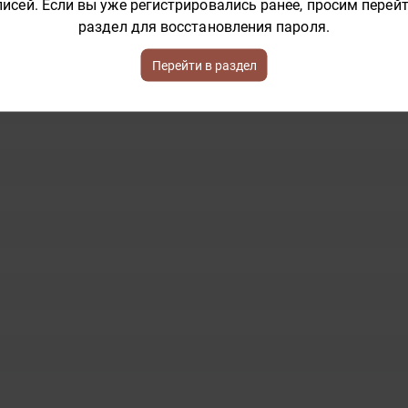
писей. Если вы уже регистрировались ранее, просим перейт
раздел для восстановления пароля.
Перейти в раздел