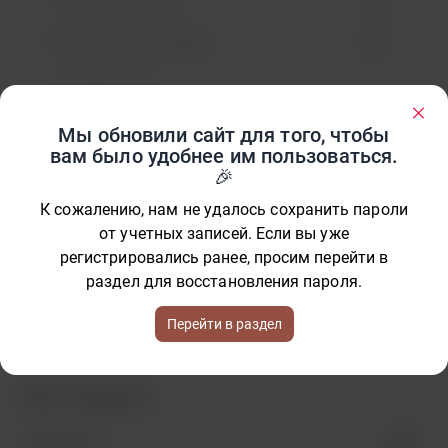
Рассчитать доставку
Недоступно
Мы обновили сайт для того, чтобы
вам было удобнее им пользоваться.
К сожалению, нам не удалось сохранить пароли
от учетных записей. Если вы уже
ОПИСАНИЕ ТОВАРА
регистрировались ранее, просим перейти в
раздел для восстановления пароля.
Перейти в раздел
ХАРАКТЕРИСТИКИ:
Вес и габариты
350
Длина (мм)