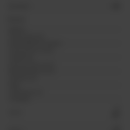
1200
Вес (грамм)
Прочие
Дубление
Материал фурнитуры
Размер габаритный / Диаметр
Размер ременных пряжек
Толщина кожи
Фурнитура Шнуры круглые
Фурнитура Шнуры плоские
Цветовая гамма
Сырье
Конфигурация кожи
Тип выделки
ST
Артикул
4803
ST