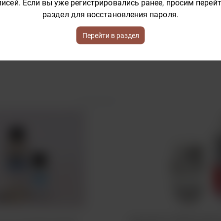
писей. Если вы уже регистрировались ранее, просим перейт
раздел для восстановления пароля.
и Антик Craft Япония [15520]
Перейти в раздел
Очиститель HYDROCLEANER д