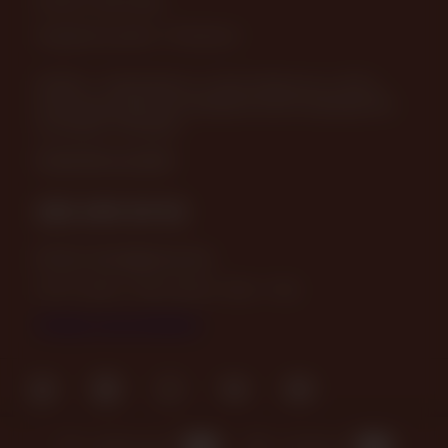
© 2025—2026 Пава
Разработка сайта
-
ITConstruct
630082, г. Новосибирск, ул. Дуси Ковальчук, д. 238, 2
этаж (вход в офисные помещения возле подъезда №5),
остановка "Плановая"
Посмотреть на карте
383-349-39-92
Email:
store@pava.pro
ПН-ПТ: 09:30 - 18:30 СБ, ВС: 10:00 - 17:00
Отзывы о нас на Флампе
ИЗБРАННОЕ
0
КОРЗИНА
0