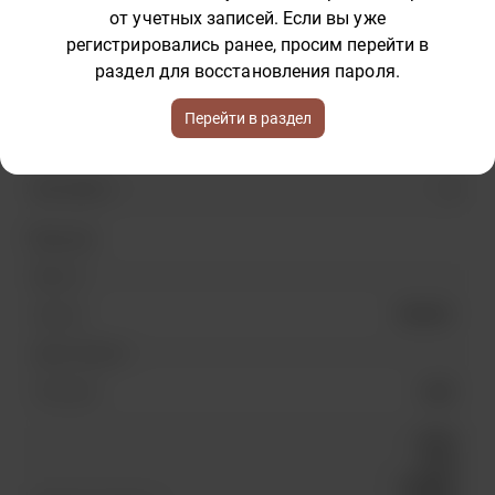
от учетных записей. Если вы уже
350
Длина (мм)
регистрировались ранее, просим перейти в
раздел для восстановления пароля.
50
Высота (мм)
Перейти в раздел
50
Ширина (мм)
8
Вес (грамм)
Прочие
Вес (кг)
PK-UR-01
Артикул
Цвет металла
1 дм2
Кожа дм2
Кожа
козы
(Шевро)