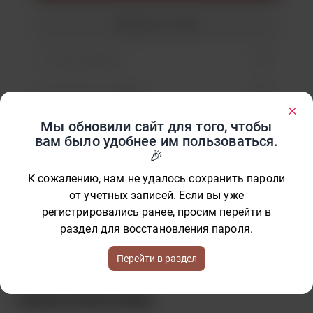
Купить в 1 клик
Нашли дешевле
Рассчитать доставку
Мы обновили сайт для того, чтобы
Недоступно
вам было удобнее им пользоваться.
К сожалению, нам не удалось сохранить пароли
от учетных записей. Если вы уже
регистрировались ранее, просим перейти в
раздел для восстановления пароля.
ОПИСАНИЕ ТОВАРА
Перейти в раздел
ХАРАКТЕРИСТИКИ: