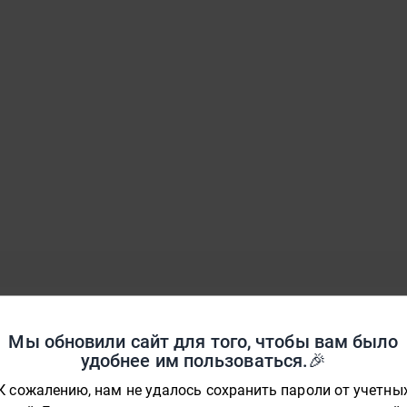
Мы обновили сайт для того, чтобы вам было
удобнее им пользоваться.
К сожалению, нам не удалось сохранить пароли от учетны