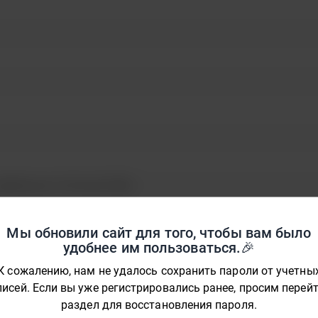
еревянные 15-30 мм [21958]
Мы обновили сайт для того, чтобы вам было
удобнее им пользоваться.
К сожалению, нам не удалось сохранить пароли от учетны
писей. Если вы уже регистрировались ранее, просим перейт
раздел для восстановления пароля.