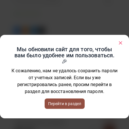
Рассчитать доставку
В наличии
Мы обновили сайт для того, чтобы
вам было удобнее им пользоваться.
СТОИМОСТЬ ДОСТАВКИ
К сожалению, нам не удалось сохранить пароли
от учетных записей. Если вы уже
регистрировались ранее, просим перейти в
раздел для восстановления пароля.
Самовывоз из Новосибирска
Бесплатно
Перейти в раздел
1-2 дня
СДЭК (Доставка курьером)